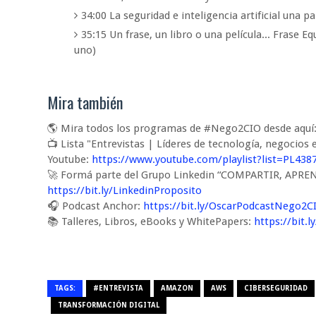
34:00 La seguridad e inteligencia artificial una p
35:15 Un frase, un libro o una película... Frase 
uno)
Mira también
🌎 Mira todos los programas de #Nego2CIO desde aqu
📺 Lista "Entrevistas | Líderes de tecnología, negocios
Youtube:
https://www.youtube.com/playlist?list=PL43
🚀 Formá parte del Grupo Linkedin “COMPARTIR, AP
https://bit.ly/LinkedinProposito
🎧 Podcast Anchor:
https://bit.ly/OscarPodcastNego2C
📚 Talleres, Libros, eBooks y WhitePapers:
https://bit.
TAGS:
#ENTREVISTA
AMAZON
AWS
CIBERSEGURIDAD
TRANSFORMACIÓN DIGITAL