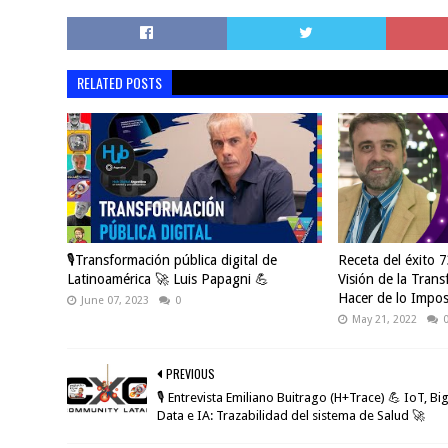
RELATED POSTS
🎙️Transformación pública digital de
Receta del éxito
Latinoamérica 🚀 Luis Papagni 💪
Visión de la Trans
Hacer de lo Imposi
June 07, 2023
0
May 21, 2022
PREVIOUS
🎙️ Entrevista Emiliano Buitrago (H+Trace) 💪 IoT, Bi
Data e IA: Trazabilidad del sistema de Salud 🚀