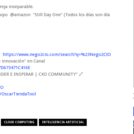
areja inseparable.
Equipo @amazon "Still Day One" (Todos los días son día
í:
https://www.nego2cio.com/search?q=%23Nego2CIO
 e innovación" en Canal
87D673471C416E
RENDER E INSPIRAR | CXO COMMUNITY” 🔗
IO
ly/OscarTiendaTool
CLOUD COMPUTING
INTELIGENCIA ARTIFICIAL