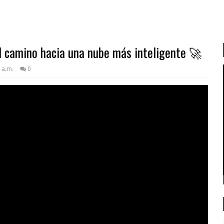
El camino hacia una nube más inteligente 🚀
 a.m.
0