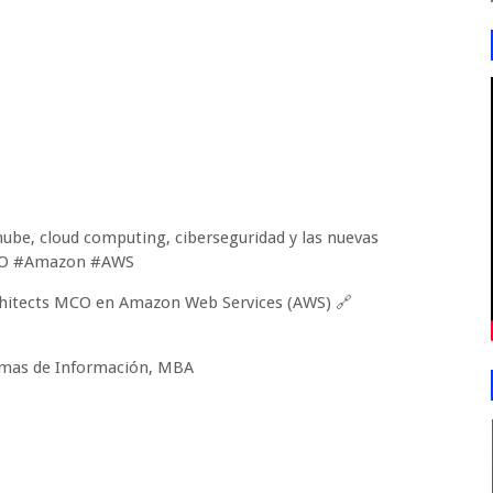
la nube, cloud computing, ciberseguridad y las nuevas
2CIO #Amazon #AWS
, Sr. Mgr. Specialist Solutions Architects MCO en Amazon Web Services (AWS) 🔗 
temas de Información, MBA