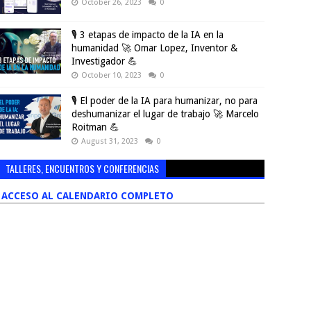
October 26, 2023
0
🎙️ 3 etapas de impacto de la IA en la
humanidad 🚀 Omar Lopez, Inventor &
Investigador 💪
October 10, 2023
0
🎙️ El poder de la IA para humanizar, no para
deshumanizar el lugar de trabajo 🚀 Marcelo
Roitman 💪
August 31, 2023
0
TALLERES, ENCUENTROS Y CONFERENCIAS
ACCESO AL CALENDARIO COMPLETO