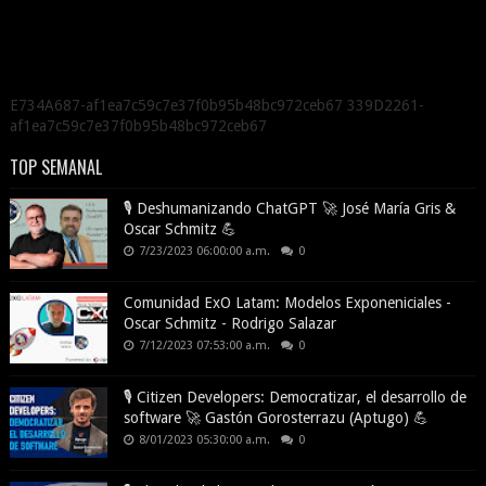
E734A687-af1ea7c59c7e37f0b95b48bc972ceb67 339D2261-
af1ea7c59c7e37f0b95b48bc972ceb67
TOP SEMANAL
🎙️ Deshumanizando ChatGPT 🚀 José María Gris &
Oscar Schmitz 💪
7/23/2023 06:00:00 a.m.
0
Comunidad ExO Latam: Modelos Exponeniciales -
Oscar Schmitz - Rodrigo Salazar
7/12/2023 07:53:00 a.m.
0
🎙️ Citizen Developers: Democratizar, el desarrollo de
software 🚀 Gastón Gorosterrazu (Aptugo) 💪
8/01/2023 05:30:00 a.m.
0