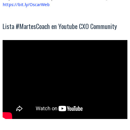
https://bit.ly/OscarWeb
Lista #MartesCoach en Youtube CXO Community