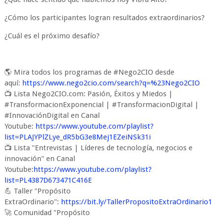
¿Cómo los participantes logran resultados extraordinarios?
¿Cuál es el próximo desafío?
🌎 Mira todos los programas de #Nego2CIO desde
aquí:
https://www.nego2cio.com/search?q=%23Nego2CIO
📺 Lista Nego2CIO.com: Pasión, Éxitos y Miedos |
#TransformacionExponencial | #TransformacionDigital |
#InnovaciónDigital en Canal
Youtube:
https://www.youtube.com/playlist?
list=PLAJYPlZLye_dR5bG3e8Mej1EZeiNSk31i
📺 Lista "Entrevistas | Líderes de tecnología, negocios e
innovación" en Canal
Youtube:
https://www.youtube.com/playlist?
list=PL4387D673471C416E
💪 Taller "Propósito
ExtraOrdinario":
https://bit.ly/TallerPropositoExtraOrdinario1
🚀 Comunidad "Propósito