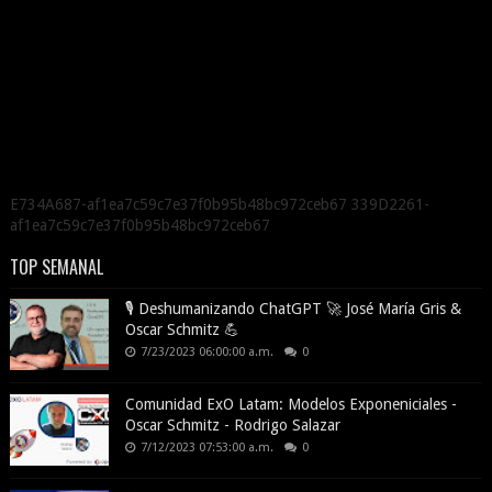
E734A687-af1ea7c59c7e37f0b95b48bc972ceb67 339D2261-
af1ea7c59c7e37f0b95b48bc972ceb67
TOP SEMANAL
🎙️ Deshumanizando ChatGPT 🚀 José María Gris &
Oscar Schmitz 💪
7/23/2023 06:00:00 a.m.
0
Comunidad ExO Latam: Modelos Exponeniciales -
Oscar Schmitz - Rodrigo Salazar
7/12/2023 07:53:00 a.m.
0