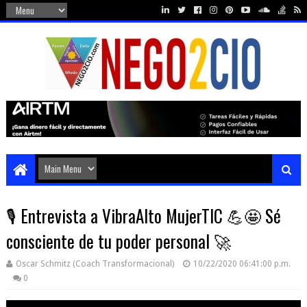
🎙️ Entrevista a VibraAlto MujerTIC 💪🤩 Sé
consciente de tu poder personal 🚀
Oscar Schmitz (Coach Transformacional)
10/22/2020 06:41:00 p.m.
0