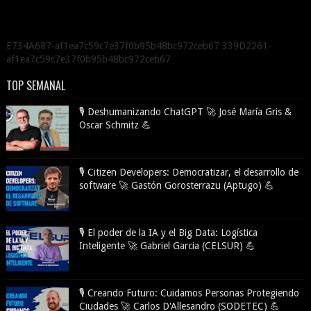
E734A687-af1ea7c59c7e37f0b95b48bc972ceb67 339D2261-
af1ea7c59c7e37f0b95b48bc972ceb67
TOP SEMANAL
🎙️ Deshumanizando ChatGPT 🚀 José María Gris &
Oscar Schmitz 💪
🎙️ Citizen Developers: Democratizar, el desarrollo de
software 🚀 Gastón Gorosterrazu (Aptugo) 💪
🎙️ El poder de la IA y el Big Data: Logística
Inteligente 🚀 Gabriel Garcia (CELSUR) 💪
🎙️ Creando Futuro: Cuidamos Personas Protegiendo
Ciudades 🚀 Carlos D'Allesandro (SODETEC) 💪