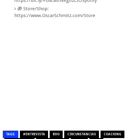
https://bit.ly/PodcastNego2CIOSpotify
🎁 Store/Shop:
https://www.OscarSchmitz.com/Store
TAGS:
#ENTREVISTA
BDO
CIRCUNSTANCIAS
COACHING