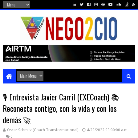
🎙️ Entrevista Javier Carril (EXECoach) 📚
Reconecta contigo, con la vida y con los
demás 🚀
Oscar Schmitz (Coach Transformacional)
4/29/2022 03:00:00 a.m.
0