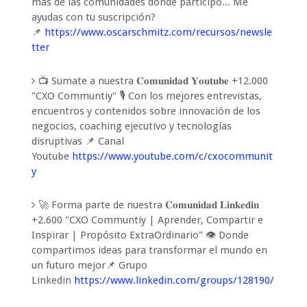
más de las comunidades donde participo... Me
ayudas con tu suscripción?
📌
https://www.oscarschmitz.com/recursos/newsle
tter
📺 Sumate a nuestra 𝐂𝐨𝐦𝐮𝐧𝐢𝐝𝐚𝐝 𝐘𝐨𝐮𝐭𝐮𝐛𝐞 +12.000
"CXO Communtiy" 🎙️ Con los mejores entrevistas,
encuentros y contenidos sobre innovación de los
negocios, coaching ejecutivo y tecnologías
disruptivas 📌 Canal
Youtube
https://www.youtube.com/c/cxocommunit
y
🚀 Forma parte de nuestra 𝐂𝐨𝐦𝐮𝐧𝐢𝐝𝐚𝐝 𝐋𝐢𝐧𝐤𝐞𝐝𝐢𝐧
+2.600 "CXO Communtiy | Aprender, Compartir e
Inspirar | Propósito ExtraOrdinario" 👁️ Donde
compartimos ideas para transformar el mundo en
un futuro mejor📌 Grupo
Linkedin
https://www.linkedin.com/groups/128190/