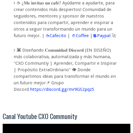
☕ ¿𝐌𝐞 𝐢𝐧𝐯𝐢𝐭𝐚𝐬 𝐮𝐧 𝐜𝐚𝐟𝐞́? Ayúdame a ayudarte, para
crear contenidos más despiertos! Comunidad de
seguidores, mentores y sponsor de nuestros
contenidos para compartir, aprender e inspirar a
otros a seguir transformando un mundo para un
futuro mejor. |
☕Cafecito
|
🥤Coffee
|
💲Paypal
🚀
👾 Diseñando 𝐂𝐨𝐦𝐮𝐧𝐢𝐝𝐚𝐝 𝐃𝐢𝐬𝐜𝐨𝐫𝐝 (EN DISEÑO)
más colaborativa, automatizada y más humana,
"CXO Communtiy | Aprender, Compartir e Inspirar
| Propósito ExtraOrdinario" 👁️ Donde
compartimos ideas para transformar el mundo en
un futuro mejor📌 Grupo
Discord
https://discord.gg/mr9GS2pqz5
Canal Youtube CXO Community